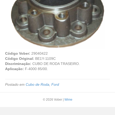
Código Vober:
29040422
Código Original:
BE1Y-1109C
Discriminação:
CUBO DE RODA TRASEIRO.
Aplicação:
F-4000 85/00.
Postado em
Cubo de Roda
,
Ford
© 2026 Vober
|
Wime