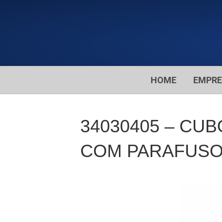
HOME
EMPR
34030405 – CU
COM PARAFUSOS