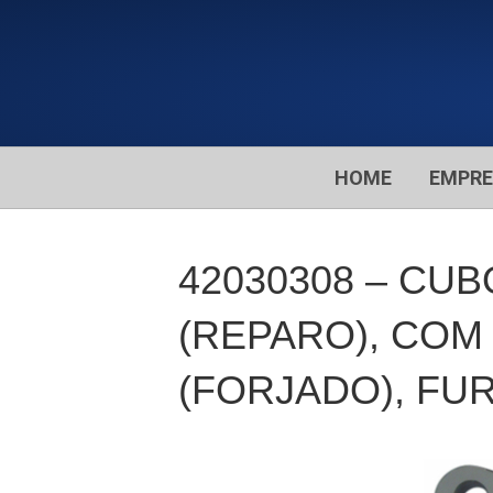
HOME
EMPR
42030308 – CU
(REPARO), COM
(FORJADO), FU