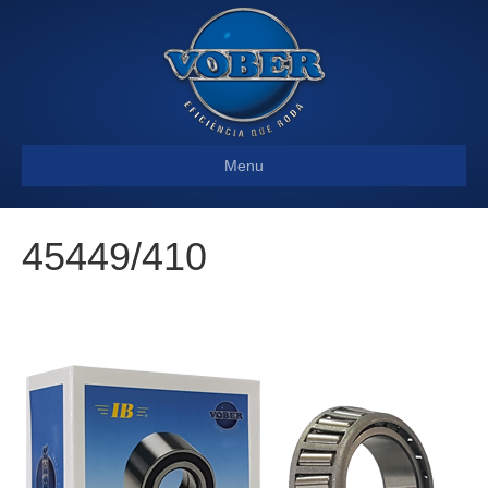
Menu
45449/410