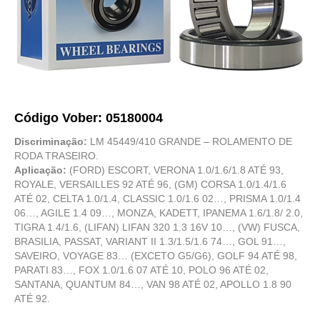
Código Vober: 05180004
Discriminação:
LM 45449/410 GRANDE – ROLAMENTO DE
RODA TRASEIRO.
Aplicação:
(FORD) ESCORT, VERONA 1.0/1.6/1.8 ATÉ 93,
ROYALE, VERSAILLES 92 ATÉ 96, (GM) CORSA 1.0/1.4/1.6
ATÉ 02, CELTA 1.0/1.4, CLASSIC 1.0/1.6 02…, PRISMA 1.0/1.4
06…, AGILE 1.4 09…, MONZA, KADETT, IPANEMA 1.6/1.8/ 2.0,
TIGRA 1.4/1.6, (LIFAN) LIFAN 320 1.3 16V 10…, (VW) FUSCA,
BRASILIA, PASSAT, VARIANT II 1.3/1.5/1.6 74…, GOL 91…,
SAVEIRO, VOYAGE 83… (EXCETO G5/G6), GOLF 94 ATÉ 98,
PARATI 83…, FOX 1.0/1.6 07 ATÉ 10, POLO 96 ATÉ 02,
SANTANA, QUANTUM 84…, VAN 98 ATÉ 02, APOLLO 1.8 90
ATÉ 92.