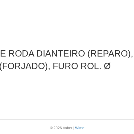
DE RODA DIANTEIRO (REPARO),
FORJADO), FURO ROL. Ø
© 2026 Vober
|
Wime