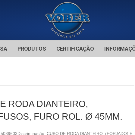
ESA
PRODUTOS
CERTIFICAÇÃO
INFORMAÇ
DE RODA DIANTEIRO,
FUSOS, FURO ROL. Ø 45MM.
5175039603Discriminação: CUBO DE RODA DIANTEIRO, (FORJADO) E