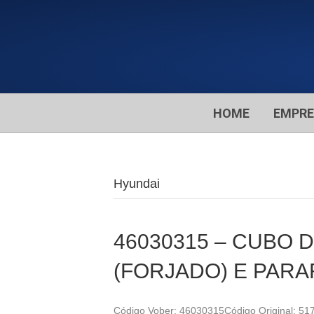
HOME
EMPR
Hyundai
46030315 – CUBO 
(FORJADO) E PARA
Código Vober: 46030315Código Original: 